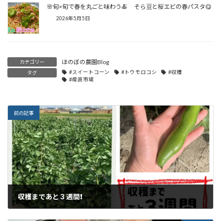
🌸旬×旬で春を丸ごと味わう🍝 そら豆と桜エビの春パスタ😋
2026年5月5日
ほのぼの農園Blog
カテゴリー
#スイートコーン
#トウモロコシ
#収穫
タグ
#産直市場
前の記事
収穫まであと３週間❗
2023年4月2日