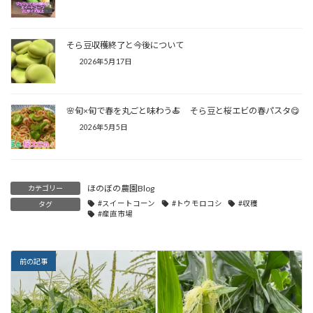
そら豆収穫終了と今後について
2026年5月17日
🌸旬×旬で春を丸ごと味わう🍝 そら豆と桜エビの春パスタ😋
2026年5月5日
ほのぼの農園Blog
カテゴリー
#スイートコーン
#トウモロコシ
#収穫
タグ
#産直市場
前の記事