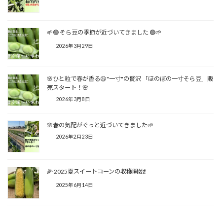
🌱🟢 そら豆の季節が近づいてきました 🟢🌱
2026年3月29日
🌸ひと粒で春が香る😃"一寸"の贅沢 「ほのぼの一寸そら豆」販
売スタート！🌸
2026年3月8日
🌸春の気配がぐっと近づいてきました🌱
2026年2月23日
🌽 2025夏スイートコーンの収穫開始❗
2025年6月14日