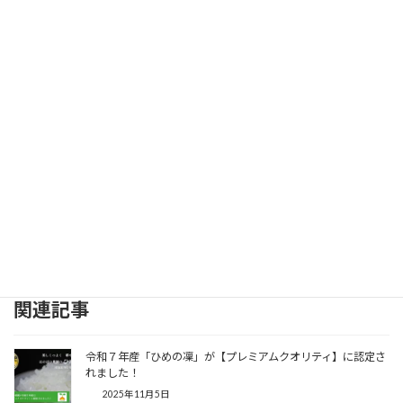
ふっくら、甘い🍚冷めても美味しい✨
🛒販売サイトはこちら
https://honobono-farm.com/marche-2/
関連記事
令和７年産「ひめの凜」が【プレミアムクオリティ】に認定さ
れました！
2025年11月5日