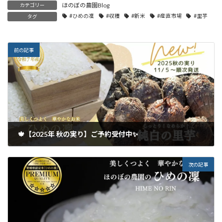
ほのぼの農園Blog
カテゴリー
#ひめの凜
#収穫
#新米
#産直市場
#里芋
タグ
前の記事
🍁【2025年 秋の実り】ご予約受付中✨
2025年10月13日
次の記事