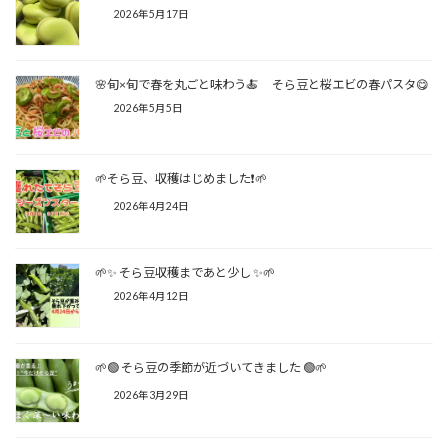
2026年5月17日
🌸旬×旬で春を丸ごと味わう🍝 そら豆と桜エビの春パスタ😋
2026年5月5日
🌱そら豆、収穫はじめました❗🌱
2026年4月24日
🌱✨ そら豆収穫まであと少し ✨🌱
2026年4月12日
🌱🟢 そら豆の季節が近づいてきました 🟢🌱
2026年3月29日