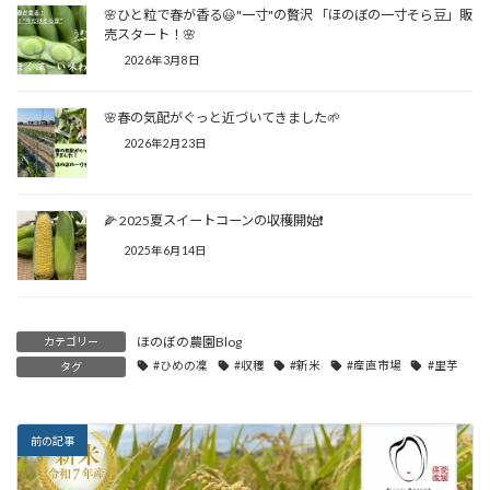
🌸ひと粒で春が香る😃"一寸"の贅沢 「ほのぼの一寸そら豆」販
売スタート！🌸
2026年3月8日
🌸春の気配がぐっと近づいてきました🌱
2026年2月23日
🌽 2025夏スイートコーンの収穫開始❗
2025年6月14日
ほのぼの農園Blog
カテゴリー
#ひめの凜
#収穫
#新米
#産直市場
#里芋
タグ
前の記事